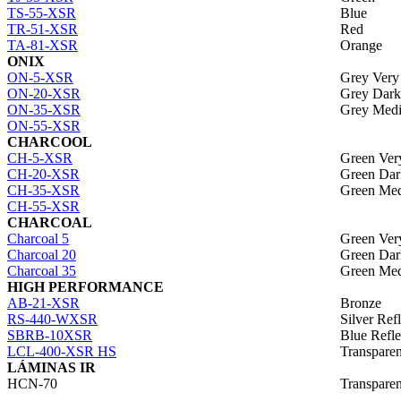
TS-55-XSR
Blue
TR-51-XSR
Red
TA-81-XSR
Orange
ONIX
ON-5-XSR
Grey Very
ON-20-XSR
Grey Dark
ON-35-XSR
Grey Med
ON-55-XSR
CHARCOOL
CH-5-XSR
Green Ver
CH-20-XSR
Green Dar
CH-35-XSR
Green Me
CH-55-XSR
CHARCOAL
Charcoal 5
Green Ver
Charcoal 20
Green Dar
Charcoal 35
Green Me
HIGH PERFORMANCE
AB-21-XSR
Bronze
RS-440-WXSR
Silver Refl
SBRB-10XSR
Blue Refle
LCL-400-XSR HS
Transparen
LÁMINAS IR
HCN-70
Transparen