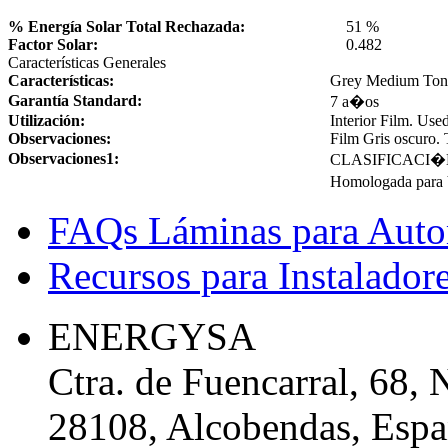
% Energía Solar Total Rechazada:
51 %
Factor Solar:
0.482
Características Generales
Características:
Grey Medium Tono
Garantía Standard:
7 a�os
Utilización:
Interior Film. Use
Observaciones:
Film Gris oscuro. 
Observaciones1:
CLASIFICACI�
Homologada para
FAQs Láminas para Auto
Recursos para Instalador
ENERGYSA
Ctra. de Fuencarral, 68, 
28108, Alcobendas, Esp