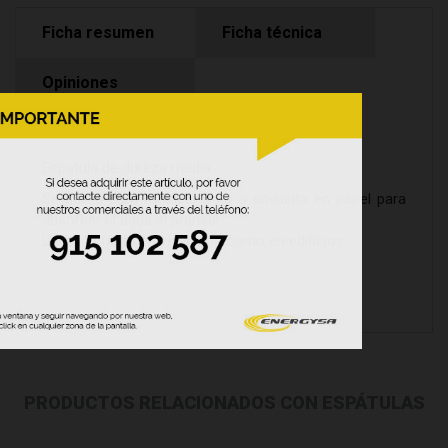
Ficha resumen
Ficha técnica
Opiniones
Espatula de dureza media.
Se utiliza para moldear sola o envuelta en papel para
absorber el agua al prensar.
Utilizada tanto en vehículos como en edificios.
PRODUCTOS RELACIONADOS CON ESPÁTULAS