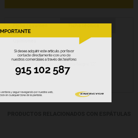
Ficha resumen
Ficha técnica
Opiniones
Espatula Dura Plana con Goma Negra 12''
PRODUCTOS RELACIONADOS CON ESPÁTULAS