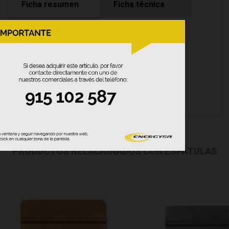
Ficha resumen
Ficha técnica
Opiniones
Espatula Martillo
PRODUCTOS RELACIONADOS CON ESPÁTULAS