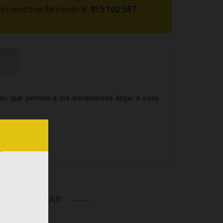
on nosotros llamando al:
915 102 587
o que permite a los instaladores llegar a esas
ON ESPÁTULAS