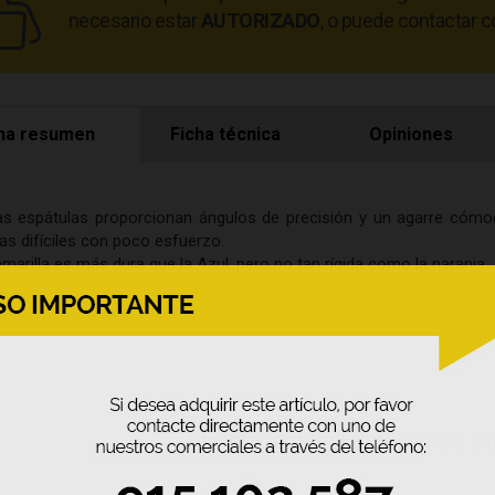
necesario estar
AUTORIZADO
, o puede contactar c
ha resumen
Ficha técnica
Opiniones
as espátulas proporcionan ángulos de precisión y un agarre cómod
as difíciles con poco esfuerzo.
marilla es más dura que la Azul, pero no tan rígida como la naranja.
PRODUCTOS RELACIONADOS C