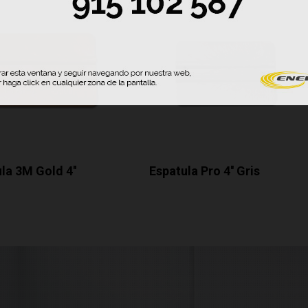
la 3M Gold 4''
Espatula Pro 4'' Gris