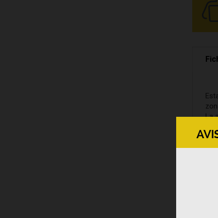
Fic
Est
zon
La a