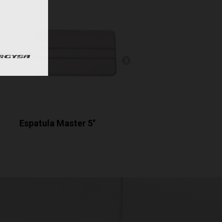
Espatula Master 5''
Easy Reach Gold