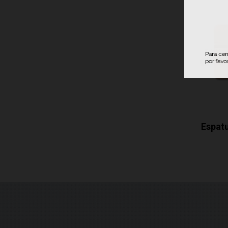
Ez Wing Peach...
Espatu