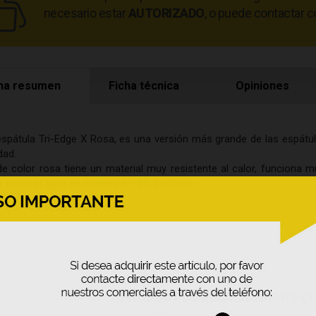
necesario estar
AUTORIZADO
, o puede contactar c
ha resumen
Ficha técnica
Opiniones
espátula Tri-Edge X Rosa, es una versión más grande de las espátul
dad.
de color rosa tiene un material muy resistente al calor, funciona 
 sacar el agua en lugares de dificil acceso.
PRODUCTOS RELACIONADOS C