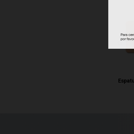
Ez Wing Peach...
Espatu