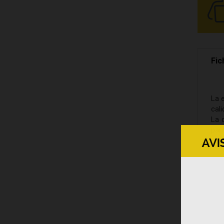
Fic
La 
cali
La 
para