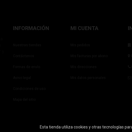
INFORMACIÓN
MI CUENTA
I
ña
s
Nuestras tiendas
Mis pedidos
r y
Contáctenos
Mis facturas por abono
C
Formas de envío
Mis direcciones
Aviso legal
Mis datos personales
Condiciones de uso
Mapa del sitio
Esta tienda utiliza cookies y otras tecnologías p