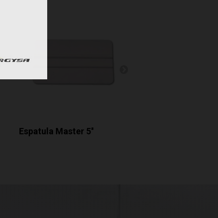
Espatula Master 5''
Easy Reach Gold