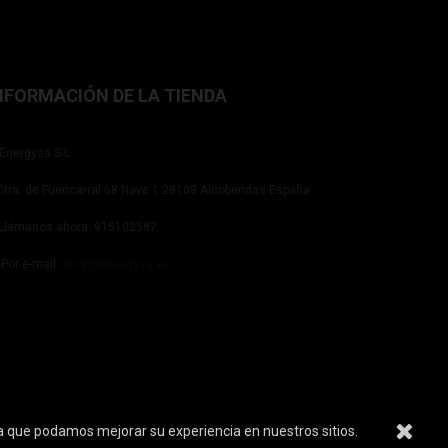
NFORMACIÓN DE LA TIENDA
Energysa S.L
tra. de Fuencarral 68 Nave 1 28108 Alcobendas España
Llámanos ahora:
915102587
Por e-mail:
shop@energysa.es
ara que podamos mejorar su experiencia en nuestros sitios.