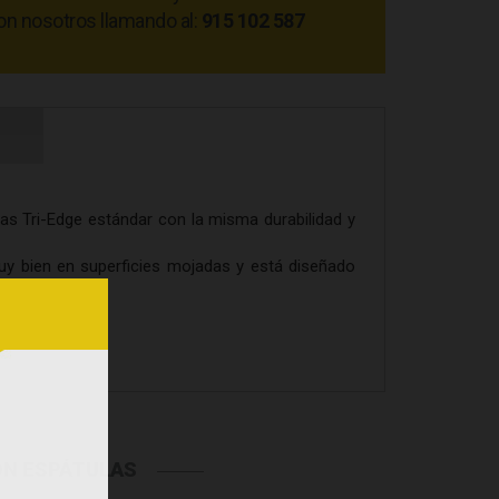
on nosotros llamando al:
915 102 587
as Tri-Edge estándar con la misma durabilidad y
muy bien en superficies mojadas y está diseñado
ON ESPÁTULAS