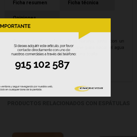
Ficha resumen
Ficha técnica
Opiniones
Tiene el diseño perfecto de la Naranja, junto con un
borde resistente al calor que sirve para sacar el agua
sin necesidad de envolverla con una toalla.
PRODUCTOS RELACIONADOS CON ESPÁTULAS