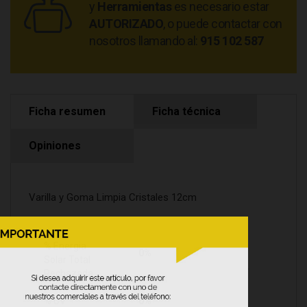
y
Herramientas
es necesario estar
AUTORIZADO
, o puede contactar con
nosotros llamando al:
915 102 587
Ficha resumen
Ficha técnica
Opiniones
Varilla y Goma Limpia Cristales 12cm
% Energia
0%
Solar Total
Rechazada
% UV
0%