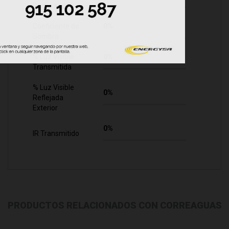
Rechazado
Coeficiente de
0%
Sombra
% Luz Visible
0%
Transmitida
% Luz Visible
0%
Reflejada
Exterior
0%
IR Transmitido
PRODUCTOS RELACIONADOS CON CORREAGUAS