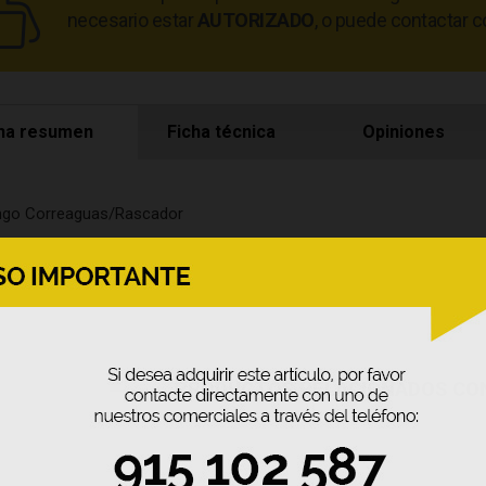
necesario estar
AUTORIZADO
, o puede contactar c
ha resumen
Ficha técnica
Opiniones
go Correaguas/Rascador
PRODUCTOS RELACIONADOS CO