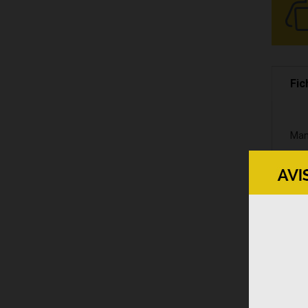
Fic
Man