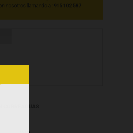
on nosotros llamando al:
915 102 587
N CORREAGUAS