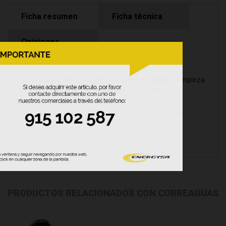
Ficha resumen
Ficha técnica
Opiniones
Limpia Cristales completo en acero inoxidable, limpieza
sin restos ni vetas de todo tipo de cristales.
Tanto para automóviles como en edificiios.
Disponible el recambio en 12, 24, 35, 45 y 55 cms.
PRODUCTOS RELACIONADOS CON CORREAGUAS