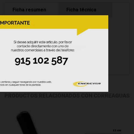
Ficha resumen
Ficha técnica
Opiniones
Varilla y Goma Limpia Cristales 55cm
PRODUCTOS RELACIONADOS CON CORREAGUAS