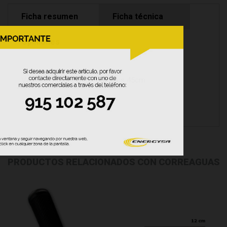
Ficha resumen
Ficha técnica
Opiniones
Varilla y Goma Limpia Cristales 45cm
PRODUCTOS RELACIONADOS CON CORREAGUAS