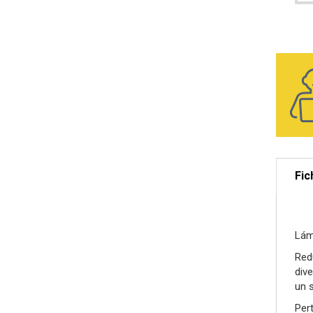
Fic
Lám
Red
div
un s
Per