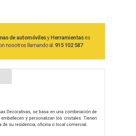
nas de automóviles
y
Herramientas
es
on nosotros llamando al:
915 102 587
minas Decorativas, se basa en una combinación de
embellecen y personalizan los cristales. Tienen
 de su residencia, oficina o local comercial.