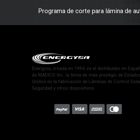
Programa de corte para lámina de a
Energysa, creada en 1994, es el distribuidor en Espa
de MADICO Inc., la firma de más prestigio de Estado
Unidos en la fabricación de Láminas de Control Sola
Seguridad y otros dispositivos.