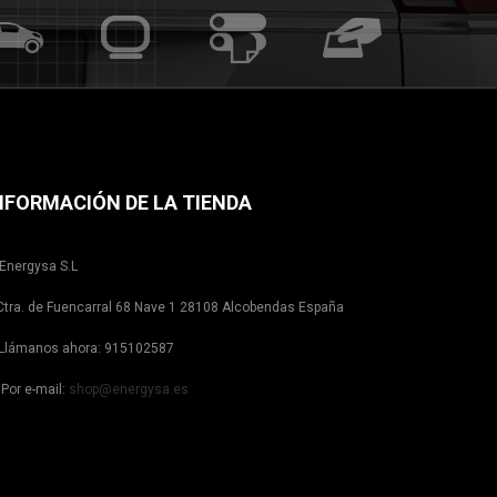
NFORMACIÓN DE LA TIENDA
Energysa S.L
tra. de Fuencarral 68 Nave 1 28108 Alcobendas España
Llámanos ahora:
915102587
Por e-mail:
shop@energysa.es