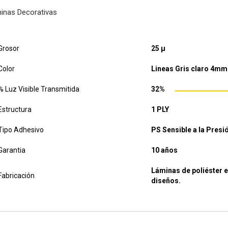
inas Decorativas
Grosor
25 µ
Color
Lineas Gris claro 4mm
% Luz Visible Transmitida
32%
Estructura
1 PLY
Tipo Adhesivo
PS Sensible a la Presi
Garantia
10 años
Láminas de poliéster 
Fabricación
diseños.