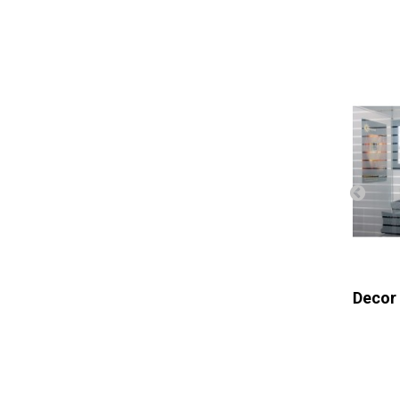
LUMISTY MFX-1515
Decor 
(metros)