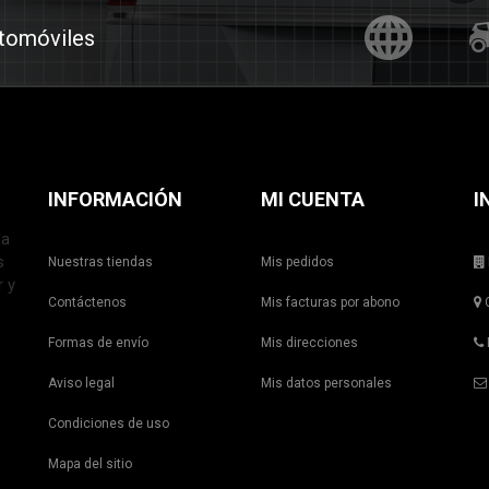
utomóviles
INFORMACIÓN
MI CUENTA
I
ña
s
Nuestras tiendas
Mis pedidos
r y
Contáctenos
Mis facturas por abono
C
Formas de envío
Mis direcciones
Aviso legal
Mis datos personales
Condiciones de uso
Mapa del sitio