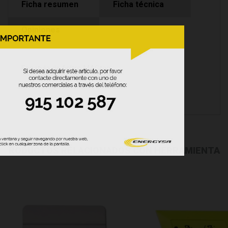
Ficha resumen
Ficha técnica
Opiniones
Espatula de fieltro MACtac
PRODUCTOS RELACIONADOS CON HERRAMIENTAS