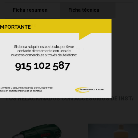
Ficha resumen
Ficha técnica
Opiniones
Rotulador Negro Opaco, Punta Fina
CTOS RELACIONADOS CON ACCESORIOS DE INSTA