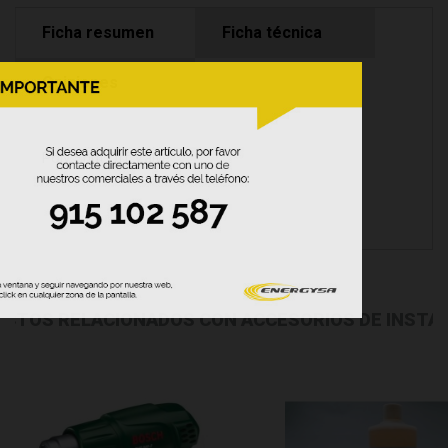
Ficha resumen
Ficha técnica
Opiniones
Poly Shut Off Valve
CTOS RELACIONADOS CON ACCESORIOS DE INSTA