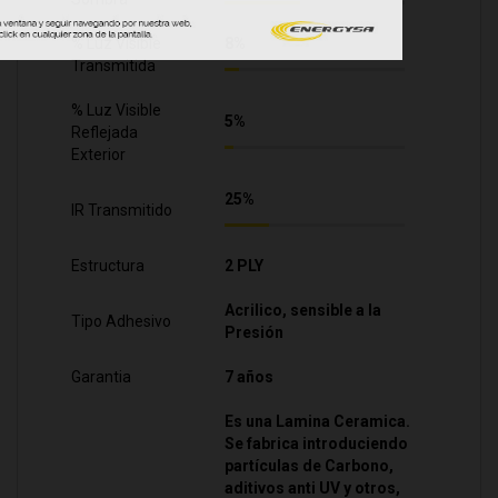
% Luz Visible
8%
Transmitida
% Luz Visible
5%
Reflejada
Exterior
25%
IR Transmitido
Estructura
2 PLY
Acrilico, sensible a la
Tipo Adhesivo
Presión
Garantia
7 años
Es una Lamina Ceramica.
Se fabrica introduciendo
partículas de Carbono,
aditivos anti UV y otros,