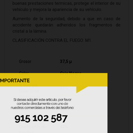
buenas prestaciones termicas, protege el interior de su
vehículo y mejora la apariencia de su vehículo.
Aumento de la seguridad, debido a que en caso de
accidente quedarán adheridos los fragmentos de
cristal a la lámina.
CLASIFICACIÓN CONTRA EL FUEGO: M1.
Grosor
37,5 µ
Color
Gris Negro
% Energia
63%
Solar Total
Rechazada
% UV
99%
Rechazado
Coeficiente de
42%
Sombra