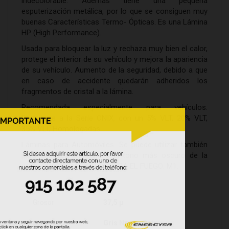
indecolorable. Además tiene una pequeña
esputerización metálica, por lo que se consiguen muy
buenas Características Termo- Ópticas. Es una Lámina
HP (High Performance).
Usada para bloquear la luz y rechaza muy bien el calor,
protege el interior de su vehículo y mejora la apariencia
de su vehículo. Aumento de la seguridad, debido a que
en caso de accidente quedarán adheridos los
fragmentos de cristal a la lámina.
Recomendada especialmente para vehículos.
Pertenece a la Serie ONIX, con un 5% VLT, 20% VLT,
35% VLT, Homologadas.
Láminas para Automóviles. Se puede utilizar también
para cristales planos. Es el tono más oscuro de la
serie. CLASIFICACIÓN CONTRA EL FUEGO: M1.
Grosor
37,5 µ
Color
Gris Negro Onix