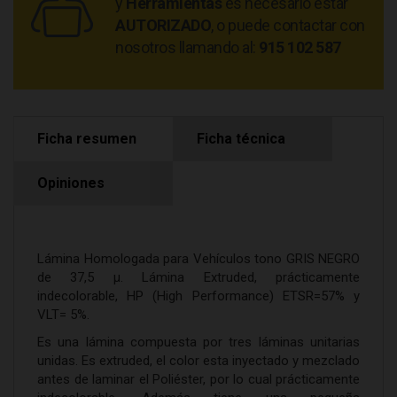
y
Herramientas
es necesario estar
AUTORIZADO
, o puede contactar con
nosotros llamando al:
915 102 587
Ficha resumen
Ficha técnica
Opiniones
Lámina Homologada para Vehículos tono GRIS NEGRO
de 37,5 µ. Lámina Extruded, prácticamente
indecolorable, HP (High Performance) ETSR=57% y
VLT= 5%.
Es una lámina compuesta por tres láminas unitarias
unidas. Es extruded, el color esta inyectado y mezclado
antes de laminar el Poliéster, por lo cual prácticamente