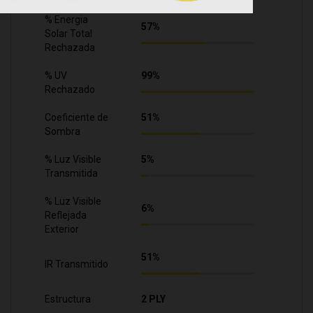
% Energia
57%
Solar Total
Rechazada
% UV
99%
Rechazado
Coeficiente de
51%
Sombra
% Luz Visible
5%
Transmitida
% Luz Visible
6%
Reflejada
Exterior
51%
IR Transmitido
Estructura
2 PLY