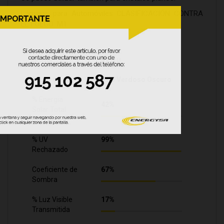
Láminas para Automóviles CLASIFICACIÓN CONTRA
EL FUEGO: M1
Grosor
37,5 µ
Color
Gris Verdoso Oscuro
% Energia
42%
Solar Total
Rechazada
% UV
99%
Rechazado
Coeficiente de
67%
Sombra
% Luz Visible
17%
Transmitida