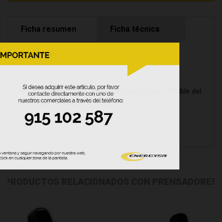
Ficha resumen
Ficha técnica
Opiniones
Es el Recambio más suave (Amarillo) y más flexible del
prensador Go Doctor.
PRODUCTOS RELACIONADOS CON PRENSADORES