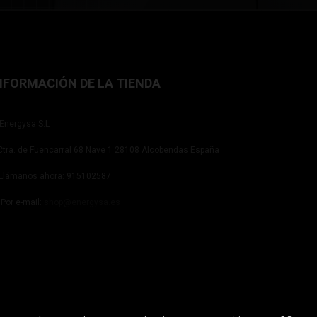
NFORMACIÓN DE LA TIENDA
Energysa S.L
tra. de Fuencarral 68 Nave 1 28108 Alcobendas España
Llámanos ahora:
915102587
Por e-mail:
shop@energysa.es