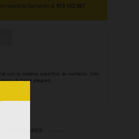
on nosotros llamando al:
915 102 587
tal con la máxima superficie de contacto. Este
riesgo de hacer pliegues.
N PRENSADORES