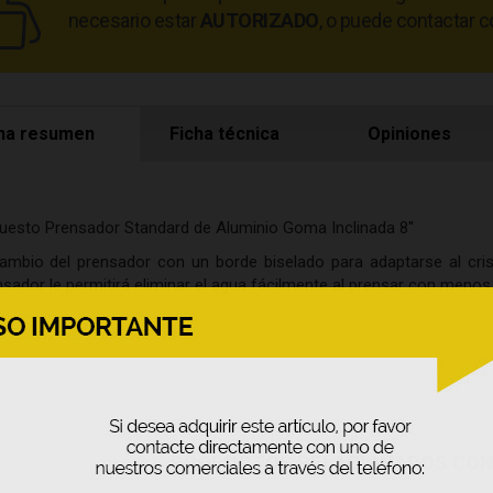
necesario estar
AUTORIZADO
, o puede contactar c
ha resumen
Ficha técnica
Opiniones
uesto Prensador Standard de Aluminio Goma Inclinada 8''
ambio del prensador con un borde biselado para adaptarse al cris
sador le permitirá eliminar el agua fácilmente al prensar con menos 
PRODUCTOS RELACIONADOS CO