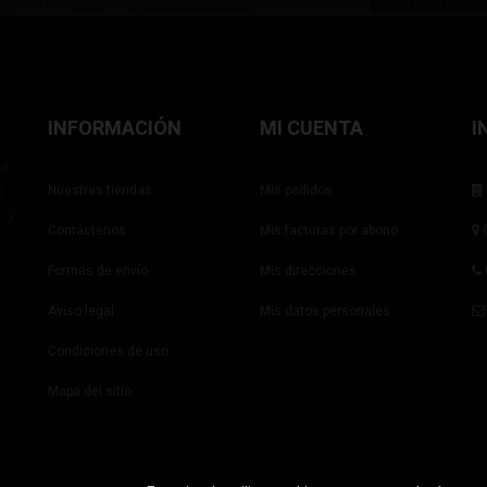
INFORMACIÓN
MI CUENTA
I
ña
s
Nuestras tiendas
Mis pedidos
r y
Contáctenos
Mis facturas por abono
C
Formas de envío
Mis direcciones
Aviso legal
Mis datos personales
Condiciones de uso
Mapa del sitio