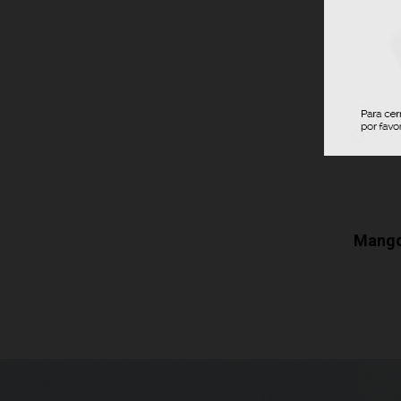
or Go...
Recambio Prensador Go...
Mango