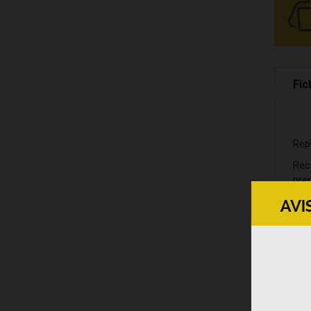
Fic
Rep
Rec
pren