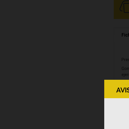
Fic
Pre
Gom
ejer
Cua