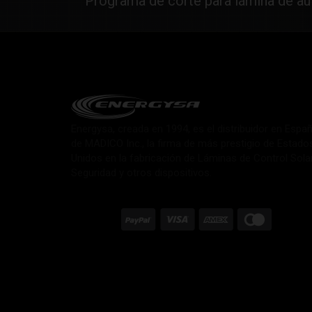
Programa de corte para lámina de a
Energysa, creada en 1994, es el distribuidor en Espa
de MADICO Inc., la firma de más prestigio de Estado
Unidos en la fabricación de Láminas de Control Sola
Seguridad y otros dispositivos.