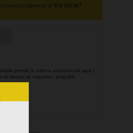
on nosotros llamando al:
915 102 587
uadrada, permite la máxima extracción del agua y
 de láminas de seguridad / antigraffiti.
 mango.