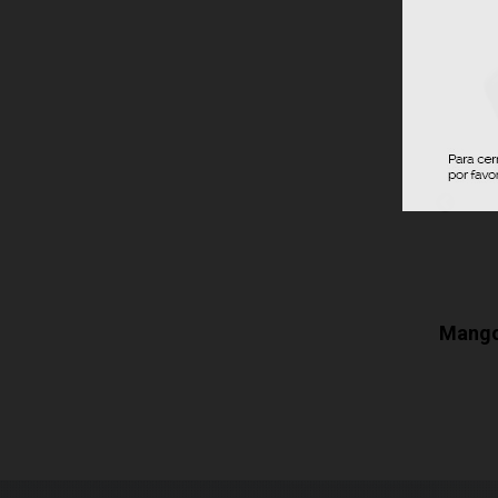
or Go...
Recambio Prensador Go...
Mango