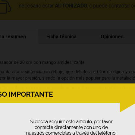
necesario estar
AUTORIZADO
, o puede contactar c
ha resumen
Ficha técnica
Opiniones
nsador de 20 cm con mango antideslizante.
a de alta resistencia sin rebaje, que debido a su forma rígida y c
cer la mayor presión, siendo la opción más popular para la instalación
ndo se desgaste la goma, puede adquirir el repuesto reutilizando el