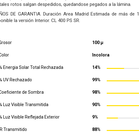
stales rotos salgan despedidos, quedandose pegados a la lámina.
ÑOS DE GARANTIA. Duración Area Madrid Estimada de más de 10
onible la versión Interior. CL 400 PS SR.
Grosor
100 µ
Color
Incolora
% Energia Solar Total Rechazada
14%
% UV Rechazado
99%
Coeficiente de Sombra
98%
% Luz Visible Transmitida
90%
% Luz Visible Reflejada Exterior
9%
IR Transmitido
88%