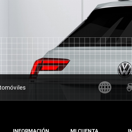
utomóviles
INFORMACIÓN
MI CUENTA
I