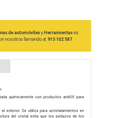
nas de automóviles
y
Herramientas
es
on nosotros llamando al:
915 102 587
µ.
ratada químicamente con productos antiUV para
l exterior. Se utiliza para acristalamientos en
otura del cristal evita que los pedazos de los