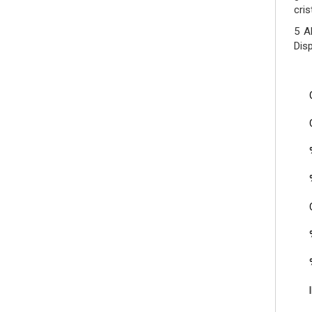
cri
5 A
Disp