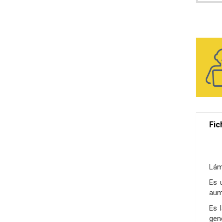
Fic
Lám
Es 
aume
Es 
gen