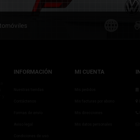
utomóviles
INFORMACIÓN
MI CUENTA
I
ña
s
Nuestras tiendas
Mis pedidos
r y
Contáctenos
Mis facturas por abono
C
Formas de envío
Mis direcciones
Aviso legal
Mis datos personales
Condiciones de uso