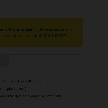
nas de automóviles
y
Herramientas
es
on nosotros llamando al:
915 102 587
 g PE coated on both sides.
 salpicaderos...).
l de quitar gracias al adhesivo removible.