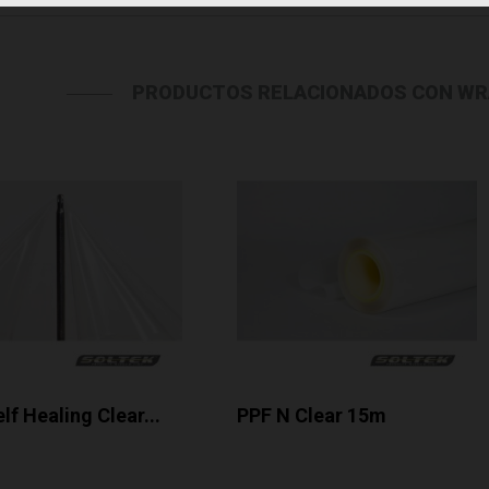
PRODUCTOS RELACIONADOS CON WR
lf Healing Clear...
PPF N Clear 15m