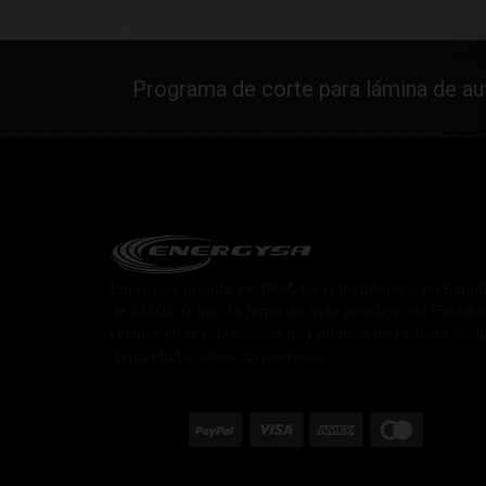
Programa de corte para lámina de a
Energysa, creada en 1994, es el distribuidor en Espa
de MADICO Inc., la firma de más prestigio de Estado
Unidos en la fabricación de Láminas de Control Sola
Seguridad y otros dispositivos.