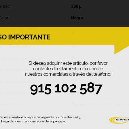
Grosor
200 µ
Color
Negro
% Energia Solar Total
0%
Rechazada
% UV Rechazado
0%
Coeficiente de Sombra
0%
% Luz Visible Transmitida
0%
% Luz Visible Reflejada Exterior
0%
IR Transmitido
0%
Tipo Adhesivo
Removal Adhesive (Air-Track)
Garantia
5 years.