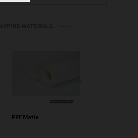
APPING MATERIALS
PPF Matte
Carbon Fiber Bla
MATTE