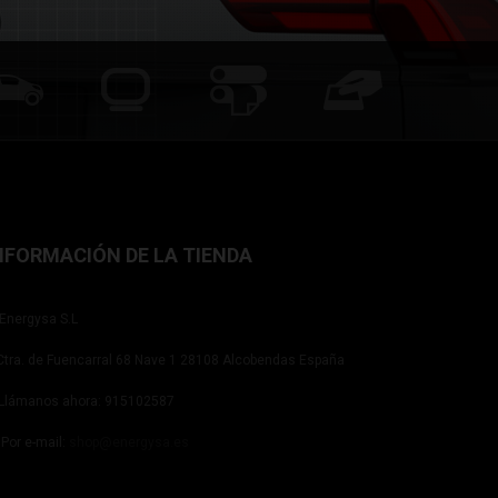
NFORMACIÓN DE LA TIENDA
Energysa S.L
tra. de Fuencarral 68 Nave 1 28108 Alcobendas España
Llámanos ahora:
915102587
Por e-mail:
shop@energysa.es