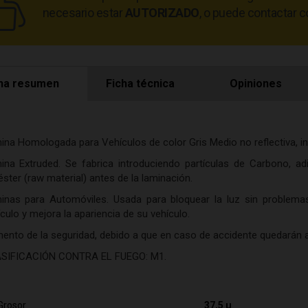
necesario estar
AUTORIZADO
, o puede contactar c
ha resumen
Ficha técnica
Opiniones
ina Homologada para Vehículos de color Gris Medio no reflectiva, int
ina Extruded. Se fabrica introduciendo partículas de Carbono, adi
éster (raw material) antes de la laminación.
inas para Automóviles. Usada para bloquear la luz sin problemas 
culo y mejora la apariencia de su vehículo.
ento de la seguridad, debido a que en caso de accidente quedarán ad
SIFICACIÓN CONTRA EL FUEGO: M1.
Grosor
37,5 µ