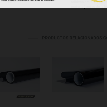
Fabricación
aditivos anti UV y otro
material) antes de la l
PRODUCTOS RELACIONADOS CO