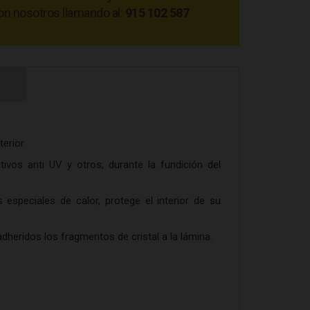
on nosotros llamando al:
915 102 587
erior.
tivos anti UV y otros, durante la fundición del
especiales de calor, protege el interior de su
heridos los fragmentos de cristal a la lámina.