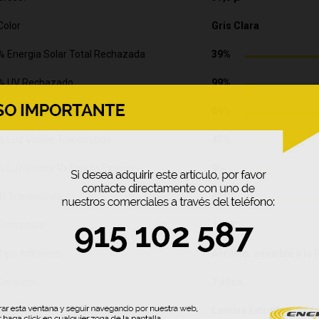
Color
Gris Clara
% Energia Solar Total Rechazada
39%
% UV Rechazado
99%
Coeficiente de Sombra
69%
% Luz Visible Transmitida
45%
% Luz Visible Reflejada Exterior
9%
IR Transmitido
67%
Estructura
1 PLY
Tipo Adhesivo
Acrilico, sensible a la
Garantia
7 años
Lamina Extruded. Se fa