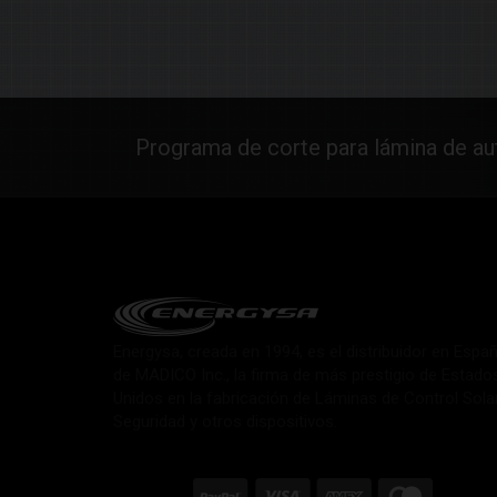
Programa de corte para lámina de a
Energysa, creada en 1994, es el distribuidor en Espa
de MADICO Inc., la firma de más prestigio de Estado
Unidos en la fabricación de Láminas de Control Sola
Seguridad y otros dispositivos.