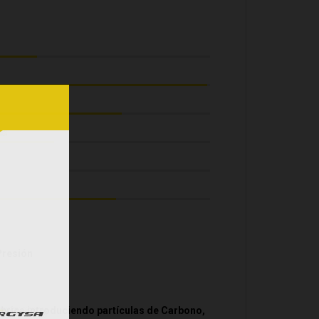
 Presión
brica introduciendo partículas de Carbono,