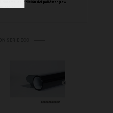
s, durante la fundición del poliéster (raw
aminación.
N SERIE ECO