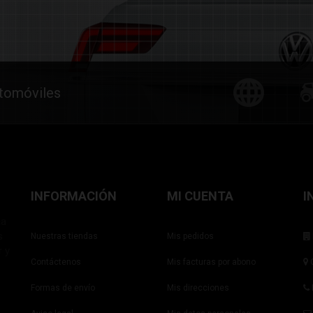
utomóviles
INFORMACIÓN
MI CUENTA
I
ña
s
Nuestras tiendas
Mis pedidos
r y
Contáctenos
Mis facturas por abono
C
Formas de envío
Mis direcciones