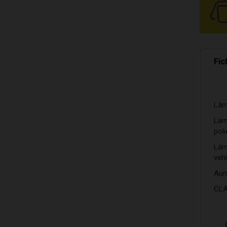
Fic
Lám
Lam
poli
Lám
vehí
Aum
CLA