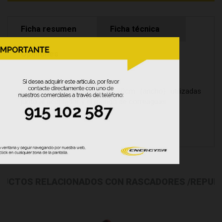
Ficha resumen
Ficha técnica
Opiniones
Cuchillas de Repuesto de 10cm (ancho) utilizadas
junto al acoplador y el mango de correaguas.
DUCTOS RELACIONADOS CON RASCADORES /REPUE