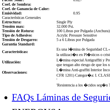
Coef. de Sombra:
Coef. de Ganancia de Calor:
Emisividad:
0.95
Características Generales
Estructura:
Single Ply
Tensión max:
32.000 Psi.
Tensión de Rotura:
100 Libras por Pulgada (Anchura)
Tipo de Adhesivo:
Acrylic Pressure Sensitive
Tensión de Desgarro:
5 a 6 Libras por Pulgada
Garantía Standard:
Es una l�mina de Seguridad CL-40
Características:
la utilizaci�n en Pl�sticos o cris
L�mina especial Antigraffiti y Pr
Utilización:
que tengan alto riesgo de que los r
L�mina Anti-graffiti Interior In
Observaciones:
CFR 1201) Categor�a: I. CL
'
'Resistencia a los �cidos seg�n
FAQs Láminas de Seguri