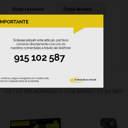
Ficha resumen
Ficha técnica
Opiniones
Solar Spectrum Meter
ODUCTOS RELACIONADOS CON APARATOS DE MEDIC