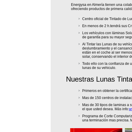
Energysa en Almería tienen una colabo
ofreciendo productos de primera calid
Centro oficial de Tintado de L
En menos de 2 h.tendrá sus Cri
Los vehículos con láminas Sola
de garantía para su mayor seg
Al Tintar las Lunas de su vehíc
deslumbramiento y el cansancio
están en el coche al ser menos
solar, conservando el interior 
Todo ello con la confianza de 
lunas de su vehiculo.
Nuestras Lunas Tint
Primeros en obtener la certifi
Mas de 150 centros de instalac
Mas de 30 tipos de laminas a s
el que usted desea. Más info:
w
Programa de Corte Computariza
una terminación mas precisa. M