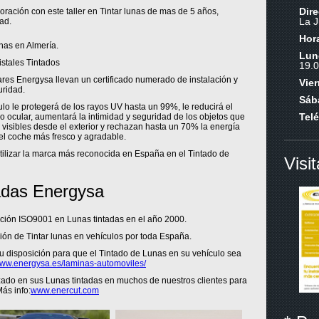
Dir
ración con este taller en Tintar lunas de mas de 5 años,
La J
ad.
Hora
unas en Almería.
Lun
stales Tintados
19.
res Energysa llevan un certificado numerado de instalación y
Vie
uridad.
Sáb
ulo le protegerá de los rayos UV hasta un 99%, le reducirá el
Tel
 ocular, aumentará la intimidad y seguridad de los objetos que
 visibles desde el exterior y rechazan hasta un 70% la energía
del coche más fresco y agradable.
utilizar la marca más reconocida en España en el Tintado de
Visi
adas Energysa
cación ISO9001 en Lunas tintadas en el año 2000.
ión de Tintar lunas en vehículos por toda España.
u disposición para que el Tintado de Lunas en su vehículo sea
ww.energysa.es/laminas-automoviles/
do en sus Lunas tintadas en muchos de nuestros clientes para
ás info:
www.enercut.com