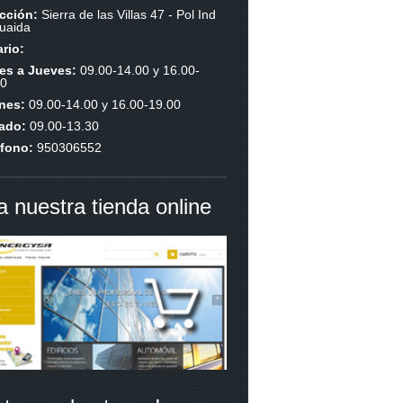
ección:
Sierra de las Villas 47 - Pol Ind
uaida
rio:
es a Jueves:
09.00-14.00 y 16.00-
00
rnes:
09.00-14.00 y 16.00-19.00
ado:
09.00-13.30
éfono:
950306552
ta nuestra tienda online