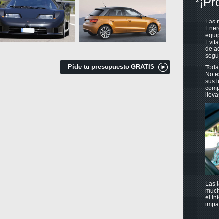
*¡Pr
Las n
Ener
equip
Evita
de ac
segur
Pide tu presupuesto GRATIS
Toda
No es
sus l
compu
lleva
Las l
much
el in
impac