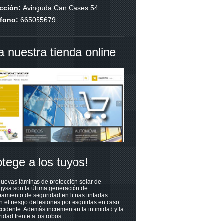
ección:
Avinguda Can Cases 54
éfono:
665055679
ta nuestra tienda online
otege a los tuyos!
uevas láminas de protección solar de
gysa son la última generación de
amiento de seguridad en lunas tintadas.
n el riesgo de lesiones por esquirlas en caso
cidente. Además incrementan la intimidad y la
idad frente a los robos.