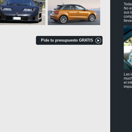
Toda
No es
sus l
compu
lleva
Pide tu presupuesto GRATIS
Las l
much
el in
impac