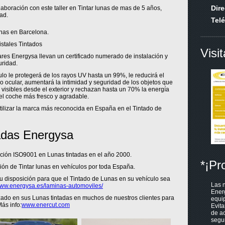
Dir
boración con este taller en Tintar lunas de mas de 5 años,
ad.
Tel
unas en Barcelona.
stales Tintados
Visi
res Energysa llevan un certificado numerado de instalación y
uridad.
ulo le protegerá de los rayos UV hasta un 99%, le reducirá el
 ocular, aumentará la intimidad y seguridad de los objetos que
 visibles desde el exterior y rechazan hasta un 70% la energía
del coche más fresco y agradable.
utilizar la marca más reconocida en España en el Tintado de
adas Energysa
cación ISO9001 en Lunas tintadas en el año 2000.
*¡Pr
ión de Tintar lunas en vehículos por toda España.
u disposición para que el Tintado de Lunas en su vehículo sea
Las n
ww.energysa.es/laminas-automoviles/
Ener
do en sus Lunas tintadas en muchos de nuestros clientes para
equip
ás info:
www.enercut.com
Evita
de ac
segur