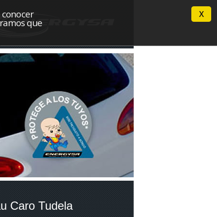
n conocer
X
deramos que
u Caro Tudela