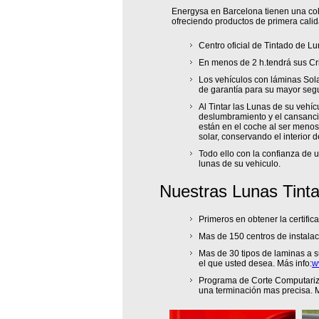
Energysa en Barcelona tienen una cola
ofreciendo productos de primera calid
Centro oficial de Tintado de L
En menos de 2 h.tendrá sus Cri
Los vehículos con láminas Sola
de garantía para su mayor seg
Al Tintar las Lunas de su vehíc
deslumbramiento y el cansancio
están en el coche al ser menos
solar, conservando el interior 
Todo ello con la confianza de 
lunas de su vehiculo.
Nuestras Lunas Tint
Primeros en obtener la certifi
Mas de 150 centros de instalac
Mas de 30 tipos de laminas a s
el que usted desea. Más info:
w
Programa de Corte Computariza
una terminación mas precisa. M