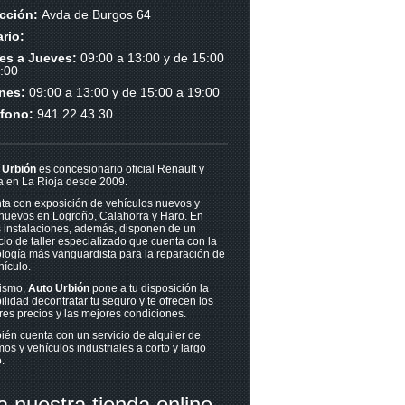
ección:
Avda de Burgos 64
rio:
es a Jueves:
09:00 a 13:00 y de 15:00
:00
rnes:
09:00 a 13:00 y de 15:00 a 19:00
éfono:
941.22.43.30
 Urbión
es concesionario oficial Renault y
a en La Rioja desde 2009.
ta con exposición de vehículos nuevos y
nuevos en Logroño, Calahorra y Haro. En
s instalaciones, además, disponen de un
cio de taller especializado que cuenta con la
logía más vanguardista para la reparación de
hículo.
ismo,
Auto Urbión
pone a tu disposición la
ilidad decontratar tu seguro y te ofrecen los
es precios y las mejores condiciones.
én cuenta con un servicio de alquiler de
mos y vehículos industriales a corto y largo
.
ta nuestra tienda online