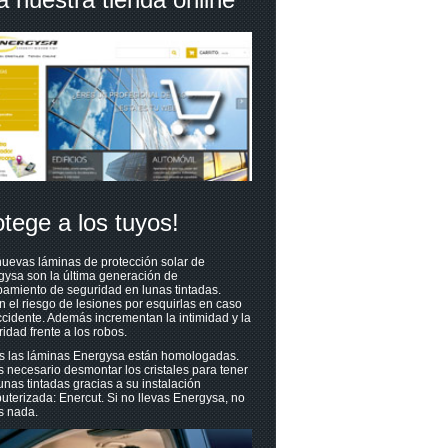
otege a los tuyos!
uevas láminas de protección solar de
gysa son la última generación de
amiento de seguridad en lunas tintadas.
n el riesgo de lesiones por esquirlas en caso
cidente. Además incrementan la intimidad y la
idad frente a los robos.
s las láminas Energysa están homologadas.
 necesario desmontar los cristales para tener
unas tintadas gracias a su instalación
terizada: Enercut. Si no llevas Energysa, no
s nada.