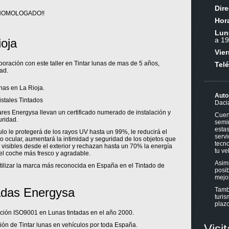
Dir
HOMOLOGADO!!
Hora
Lun
a 19
ioja
Vie
oración con este taller en Tintar lunas de mas de 5 años,
Tel
ad.
nas en La Rioja.
Auto
stales Tintados
Daci
res Energysa llevan un certificado numerado de instalación y
Cuen
uridad.
semi
esta
ulo le protegerá de los rayos UV hasta un 99%, le reducirá el
servi
 ocular, aumentará la intimidad y seguridad de los objetos que
tecno
 visibles desde el exterior y rechazan hasta un 70% la energía
tu ve
del coche más fresco y agradable.
Asim
utilizar la marca más reconocida en España en el Tintado de
posib
mejor
adas Energysa
Tambi
turis
plazo
cación ISO9001 en Lunas tintadas en el año 2000.
ión de Tintar lunas en vehículos por toda España.
Visi