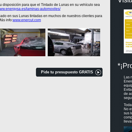
u disposición para que el Tintado de Lunas en su vehículo sea
ww.energysa.es/laminas-automoviles/
do en sus Lunas tintadas en muchos de nuestros clientes para
ás info:
www.enercut.com
*¡Pr
Pide tu presupuesto GRATIS
Las n
Ener
equip
Evita
de ac
segur
Toda
No es
sus l
compu
lleva