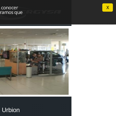
n conocer
X
deramos que
 Urbion