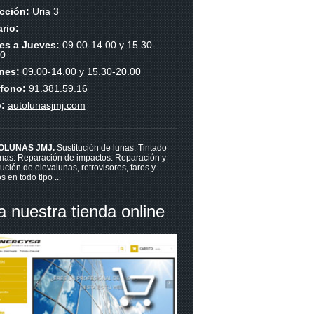
ección:
Uria 3
rio:
es a Jueves:
09.00-14.00 y 15.30-
00
rnes:
09.00-14.00 y 15.30-20.00
éfono:
91.381.59.16
b:
autolunasjmj.com
OLUNAS JMJ.
Sustitución de lunas. Tintado
unas. Reparación de impactos. Reparación y
tución de elevalunas, retrovisores, faros y
os en todo tipo ...
ta nuestra tienda online