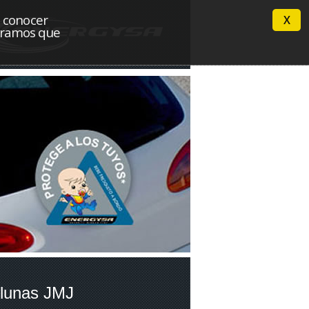
n conocer
X
deramos que
lunas JMJ