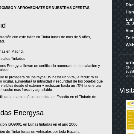
Dir
ROMISO Y APROVECHATE DE NUESTRAS OFERTAS.
Hora
Lun
20.
id
Vie
ación con este taller en Tintar lunas de mas de 5 años,
Tel
ad.
We
unas en Madrid.
stales Tintados
AUT
res Energysa llevan un certificado numerado de instalación y
de l
uridad.
susti
pilot
ulo le protegerá de los rayos UV hasta un 99%, le reducirá el
 ocular, aumentará la intimidad y seguridad de los objetos que
 visibles desde el exterior y rechazan hasta un 70% la energía
Visi
del coche más fresco y agradable.
utilizar la marca más reconocida en España en el Tintado de
adas Energysa
cación ISO9001 en Lunas tintadas en el año 2000.
ión de Tintar lunas en vehículos por toda España.