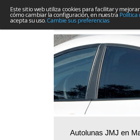
Este sitio web utiliza cookies para facilitar y mej
Autolunas JM
cómo cambiar la configuración, en nuestra
Política
acepta su uso.
Cambie sus preferencias
en Madrid
Autolunas JMJ en Ma