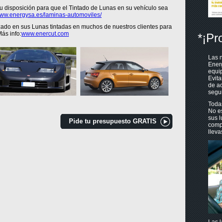
u disposición para que el Tintado de Lunas en su vehículo sea
ww.energysa.es/laminas-automoviles/
do en sus Lunas tintadas en muchos de nuestros clientes para
ás info:
www.enercut.com
*¡Pr
Las n
Ener
equip
Evita
de ac
segur
Toda
No es
sus l
Pide tu presupuesto GRATIS
compu
lleva