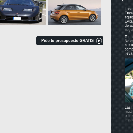
Las n
Ener
equip
Evita
de ac
segur
Toda
Pide tu presupuesto GRATIS
No es
sus l
compu
lleva
Las l
much
el in
impac