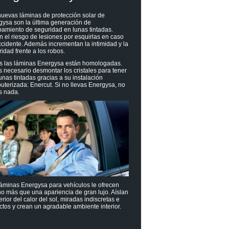
uevas láminas de protección solar de
gysa son la última generación de
amiento de seguridad en lunas tintadas.
n el riesgo de lesiones por esquirlas en caso
cidente. Además incrementan la intimidad y la
idad frente a los robos.
s las láminas Energysa están homologadas.
 necesario desmontar los cristales para tener
unas tintadas gracias a su instalación
terizada: Enercut. Si no llevas Energysa, no
s nada.
áminas Energysa para vehículos le ofrecen
o más que una apariencia de gran lujo. Aíslan
terior del calor del sol, miradas indiscretas e
tos y crean un agradable ambiente interior.