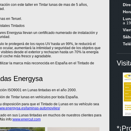
Dir
ación con este taller en Tintar lunas de mas de 5 años,
ad.
Hora
Lun
nas en Teruel.
a 19
stales Tintados
Vie
res Energysa llevan un certificado numerado de instalación y
Sáb
uridad.
Tel
ulo le protegerá de los rayos UV hasta un 99%, le reducirá el
 ocular, aumentará la intimidad y seguridad de los objetos que
 visibles desde el exterior y rechazan hasta un 70% la energía
del coche más fresco y agradable.
Visi
utilizar la marca más reconocida en España en el Tintado de
adas Energysa
cación ISO9001 en Lunas tintadas en el año 2000.
ión de Tintar lunas en vehículos por toda España.
u disposición para que el Tintado de Lunas en su vehículo sea
ww.energysa.es/laminas-automoviles/
do en sus Lunas tintadas en muchos de nuestros clientes para
ás info:
www.enercut.com
*¡Pr