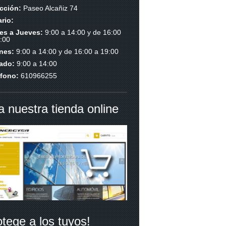
ección:
Paseo Alcañiz 74
rio:
es a Jueves:
9:00 a 14:00 y de 16:00
:00
rnes:
9:00 a 14:00 y de 16:00 a 19:00
ado:
9:00 a 14:00
éfono:
610966255
ta nuestra tienda online
otege a los tuyos!