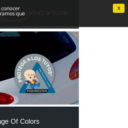
n conocer
X
deramos que
ge Of Colors