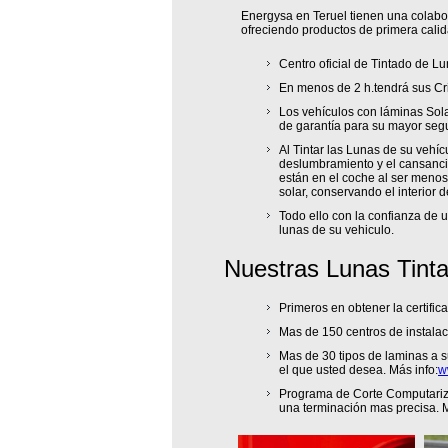
Energysa en Teruel tienen una colabor
ofreciendo productos de primera calid
Centro oficial de Tintado de Lu
En menos de 2 h.tendrá sus Cri
Los vehículos con láminas Sola
de garantía para su mayor seg
Al Tintar las Lunas de su vehíc
deslumbramiento y el cansancio
están en el coche al ser menos
solar, conservando el interior 
Todo ello con la confianza de 
lunas de su vehiculo.
Nuestras Lunas Tint
Primeros en obtener la certifi
Mas de 150 centros de instalac
Mas de 30 tipos de laminas a s
el que usted desea. Más info:
w
Programa de Corte Computariza
una terminación mas precisa. M