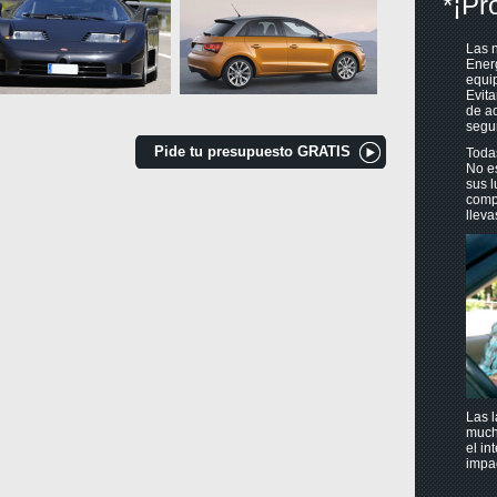
*¡Pr
Las n
Ener
equip
Evita
de ac
segur
Pide tu presupuesto GRATIS
Toda
No es
sus l
compu
lleva
Las l
much
el in
impac