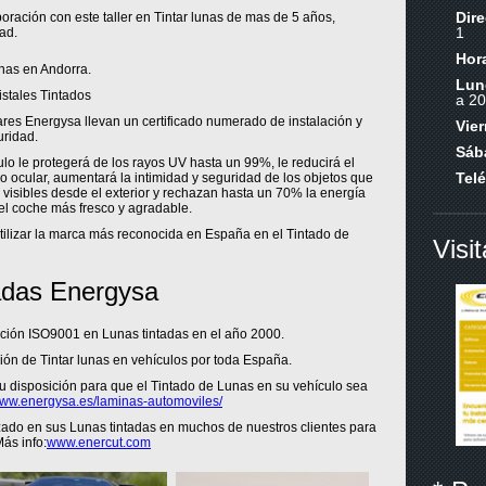
Dir
ración con este taller en Tintar lunas de mas de 5 años,
1
ad.
Hora
unas en Andorra.
Lun
stales Tintados
a 20
res Energysa llevan un certificado numerado de instalación y
Vie
uridad.
Sáb
ulo le protegerá de los rayos UV hasta un 99%, le reducirá el
Tel
 ocular, aumentará la intimidad y seguridad de los objetos que
 visibles desde el exterior y rechazan hasta un 70% la energía
del coche más fresco y agradable.
utilizar la marca más reconocida en España en el Tintado de
Visi
adas Energysa
cación ISO9001 en Lunas tintadas en el año 2000.
ión de Tintar lunas en vehículos por toda España.
u disposición para que el Tintado de Lunas en su vehículo sea
ww.energysa.es/laminas-automoviles/
do en sus Lunas tintadas en muchos de nuestros clientes para
ás info:
www.enercut.com