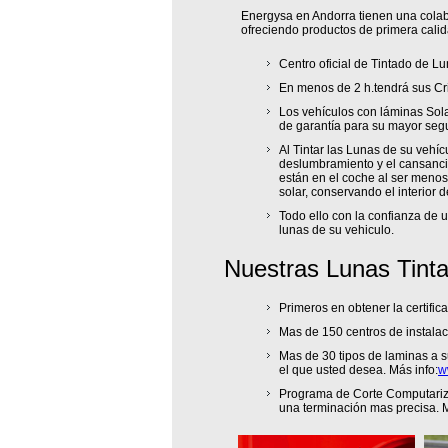
Energysa en Andorra tienen una colabo
ofreciendo productos de primera calid
Centro oficial de Tintado de L
En menos de 2 h.tendrá sus Cri
Los vehículos con láminas Sola
de garantía para su mayor seg
Al Tintar las Lunas de su vehíc
deslumbramiento y el cansancio
están en el coche al ser menos
solar, conservando el interior 
Todo ello con la confianza de 
lunas de su vehiculo.
Nuestras Lunas Tint
Primeros en obtener la certifi
Mas de 150 centros de instalac
Mas de 30 tipos de laminas a s
el que usted desea. Más info:
w
Programa de Corte Computariza
una terminación mas precisa. M