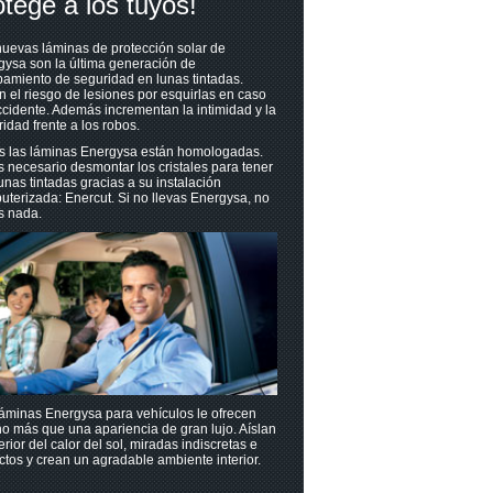
otege a los tuyos!
uevas láminas de protección solar de
gysa son la última generación de
amiento de seguridad en lunas tintadas.
n el riesgo de lesiones por esquirlas en caso
cidente. Además incrementan la intimidad y la
idad frente a los robos.
s las láminas Energysa están homologadas.
 necesario desmontar los cristales para tener
unas tintadas gracias a su instalación
terizada: Enercut. Si no llevas Energysa, no
s nada.
áminas Energysa para vehículos le ofrecen
o más que una apariencia de gran lujo. Aíslan
terior del calor del sol, miradas indiscretas e
tos y crean un agradable ambiente interior.