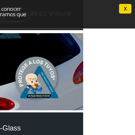
n conocer
X
deramos que
-Glass