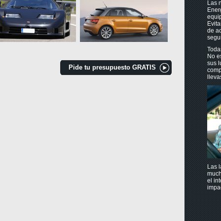
Las n
Ener
equip
Evita
de ac
segur
Toda
No es
sus l
Pide tu presupuesto GRATIS
compu
lleva
Las l
much
el in
impac