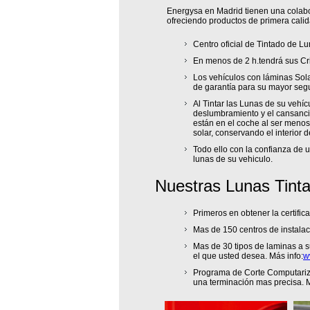
Energysa en Madrid tienen una colabor
ofreciendo productos de primera calid
Centro oficial de Tintado de L
En menos de 2 h.tendrá sus Cri
Los vehículos con láminas Sola
de garantía para su mayor seg
Al Tintar las Lunas de su vehíc
deslumbramiento y el cansancio
están en el coche al ser menos
solar, conservando el interior 
Todo ello con la confianza de 
lunas de su vehiculo.
Nuestras Lunas Tint
Primeros en obtener la certifi
Mas de 150 centros de instalac
Mas de 30 tipos de laminas a s
el que usted desea. Más info:
w
Programa de Corte Computariza
una terminación mas precisa. M