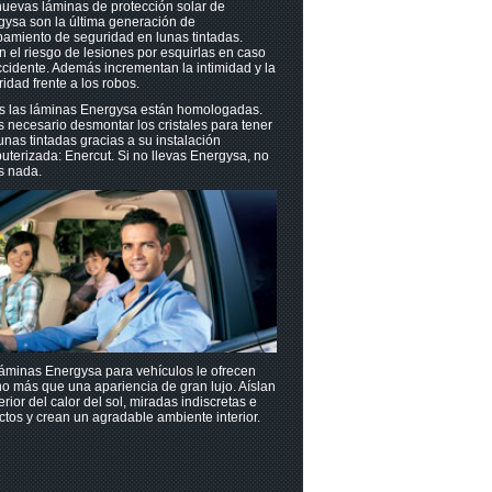
uevas láminas de protección solar de
gysa son la última generación de
amiento de seguridad en lunas tintadas.
n el riesgo de lesiones por esquirlas en caso
cidente. Además incrementan la intimidad y la
idad frente a los robos.
s las láminas Energysa están homologadas.
 necesario desmontar los cristales para tener
unas tintadas gracias a su instalación
terizada: Enercut. Si no llevas Energysa, no
s nada.
áminas Energysa para vehículos le ofrecen
o más que una apariencia de gran lujo. Aíslan
terior del calor del sol, miradas indiscretas e
tos y crean un agradable ambiente interior.