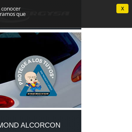
n conocer
X
deramos que
MOND ALCORCON