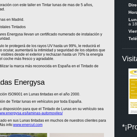
Dir
ación con este taller en Tintar lunas de mas de 5 años,
ad.
Hora
Lun
unas en Madrid.
a 18
stales Tintados
Vie
res Energysa llevan un certificado numerado de instalación y
Tel
uridad.
ulo le protegerá de los rayos UV hasta un 99%, le reducirá el
 ocular, aumentará la intimidad y seguridad de los objetos que
 visibles desde el exterior y rechazan hasta un 70% la energía
Visi
del coche más fresco y agradable.
utilizar la marca más reconocida en España en el Tintado de
adas Energysa
cación ISO9001 en Lunas tintadas en el año 2000.
ión de Tintar lunas en vehículos por toda España.
u disposición para que el Tintado de Lunas en su vehículo sea
ww.energysa.es/laminas-automoviles/
do en sus Lunas tintadas en muchos de nuestros clientes para
*¡Pr
ás info:
www.enercut.com