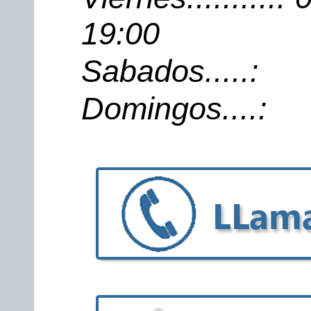
19:00
Sabados.....:
Domingos....: