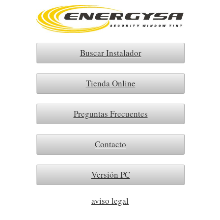
Buscar Instalador
Tienda Online
Preguntas Frecuentes
Contacto
Versión PC
aviso legal